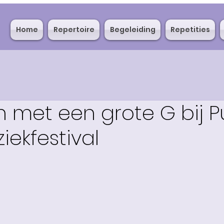
Home
Repertoire
Begeleiding
Repetities
 met een grote G bij P
iekfestival