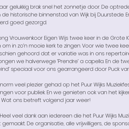
maar gelukkig brak snel het zonnetje door. De optre
 de historische binnenstad van Wijk bij Duurstede. E
erd goed gezorgd.
 zong Vrouwenkoor Eigen Wijs twee keer in de Grote 
ijn om in zo’n mooie kerk te zingen. Voor wie twee kee
sschien gehoord dat er variatie was in ons repertoire
ongen we halverwege ‘Prendre’ a capella. En de tw
ind’ speciaal voor ons gearrangeerd door Puck van
rm veel plezier gehad op het Puur Wijks Muziekfesti
 zingen voor publiek. En we genieten ook van het kijke
 Wat ons betreft volgend jaar weer!
 Heel veel dank aan iedereen die het Puur Wijks Muzie
 gemaakt. De organisatie, alle vrijwilligers, de spon