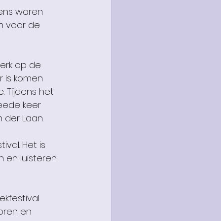
dens waren 
n voor de 
Kerk op de 
r is komen 
. Tijdens het 
eede keer 
 der Laan.
val. Het is 
n en luisteren 
kfestival 
soren en 