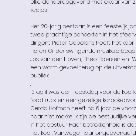
elke donderdagavond 
met elkaar van 
liedjes.
Het 20-jarig bestaan is een feestelijk jaa
twee prachtige concerten in het sfeervo
dirigent Pieter Cobelens heeft het koor 
horen. Onder swingende muzikale begel
Jos van den Hoven, Theo Elbersen en  Wi
een warm gevoel terug op de uitverko
publiek
.
13 april was een feestdag voor de koor
foodtruck en een gezellige karaokeavond
Gerda Hofman heeft na 6 jaar de voorz
haar niet makkelijk zijn de bestuurlijke v
in het bestuur!
Haar betrokkenheid is daar
het koor. Vanwege haar 
ongeëvenaarde 