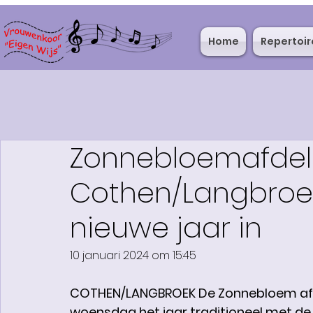
Home
Repertoir
Zonnebloemafdel
Cothen/Langbroek 
nieuwe jaar in
10 januari 2024 om 15:45
COTHEN/LANGBROEK De Zonnebloem afde
woensdag het jaar traditioneel met de